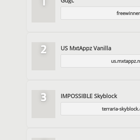
1
Gdgc
freewinner
2
US MxtAppz Vanilla
us.mxtappz.n
3
IMPOSSIBLE Skyblock
terraria-skyblock