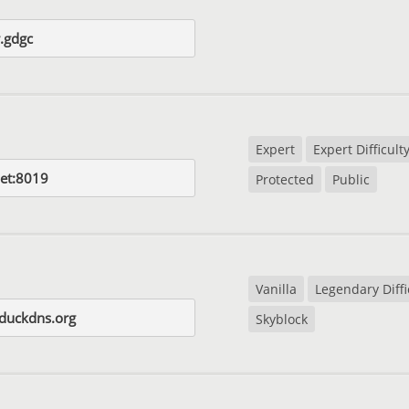
.gdgc
Expert
Expert Difficult
et:8019
Protected
Public
Vanilla
Legendary Diffi
.duckdns.org
Skyblock