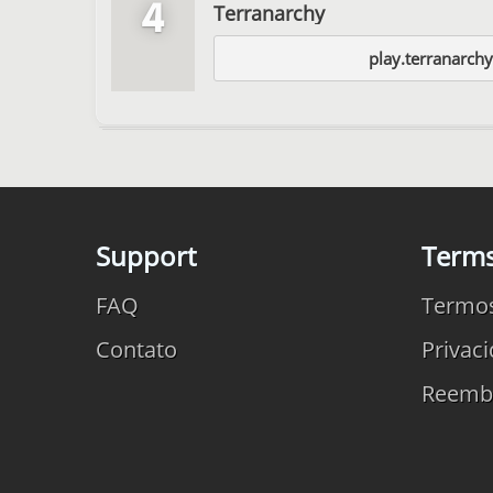
4
Terranarchy
play.terranarch
Support
Term
FAQ
Termo
Contato
Privac
Reemb