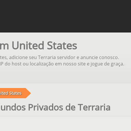
em United States
s, adicione seu Terraria servidor e anuncie conosco.
P do host ou localização em nosso site e jogue de graça.
ited States
undos Privados de Terraria