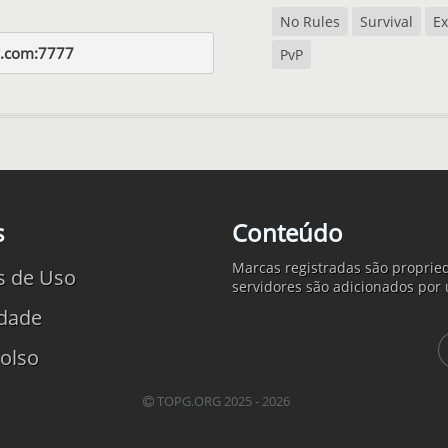
No Rules
Survival
Ex
y.com:7777
PvP
s
Conteúdo
Marcas registradas são propried
s de Uso
servidores são adicionados por 
idade
olso
TOPG.ORG 2025 - 2026