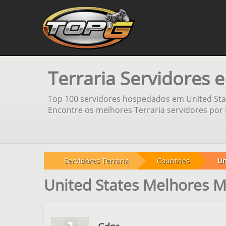
Terraria Servidores 
Top 100 servidores hospedados em United State
Encontre os melhores Terraria servidores por I
Servidores Terraria
Countries
Un
United States Melhores M