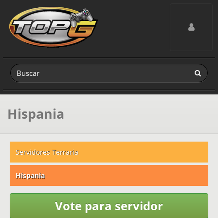
Toggle navig
Hispania
Servidores Terraria
Hispania
Vote para servidor