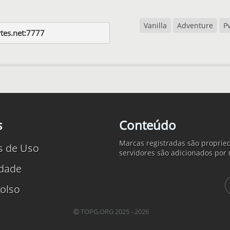
Vanilla
Adventure
P
ytes.net:7777
s
Conteúdo
Marcas registradas são propried
s de Uso
servidores são adicionados por 
idade
olso
TOPG.ORG 2025 - 2026