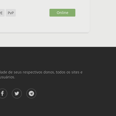
Online
vE
PvP
ade de seus respectivos donos, todos os sites e
usuários.