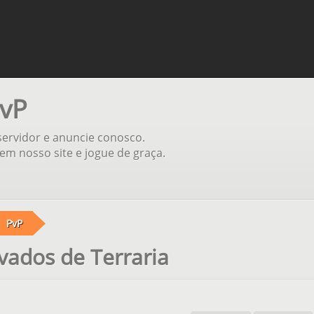
PvP
 servidor e anuncie conosco.
em nosso site e jogue de graça.
PvP
vados de Terraria