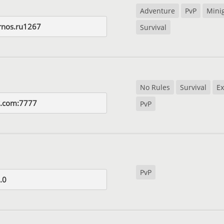
Adventure
PvP
Mini
ernos.ru1267
Survival
No Rules
Survival
Ex
y.com:7777
PvP
PvP
.0