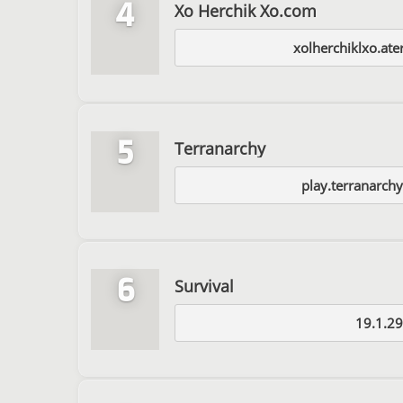
4
Xo Herchik Xo.com
xolherchiklxo.at
5
Terranarchy
play.terranarch
6
Survival
19.1.29