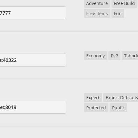
Adventure
Free Build
u:7777
Free Items
Fun
Economy
PvP
Tshoc
s:40322
Expert
Expert Difficult
et:8019
Protected
Public