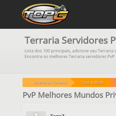
Terraria Servidores 
Lista dos 100 principais, adicione seu Terraria
Encontre os melhores Terraria servidores PvP 
Servidores Terraria
Tipos & Mods
PvP Melhores Mundos Pri