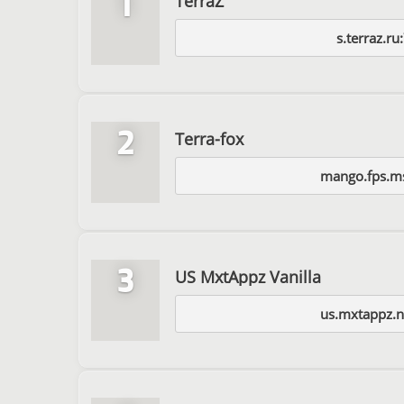
1
TerraZ
s.terraz.r
2
Terra-fox
mango.fps.m
3
US MxtAppz Vanilla
us.mxtappz.n