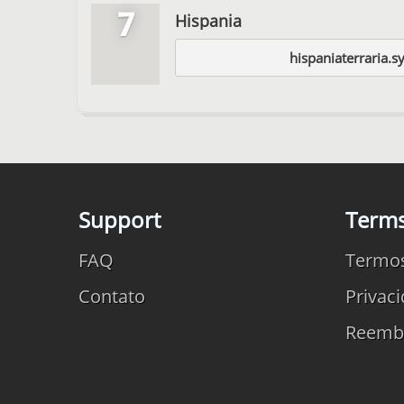
7
Hispania
hispaniaterraria.s
Support
Term
FAQ
Termo
Contato
Privac
Reemb