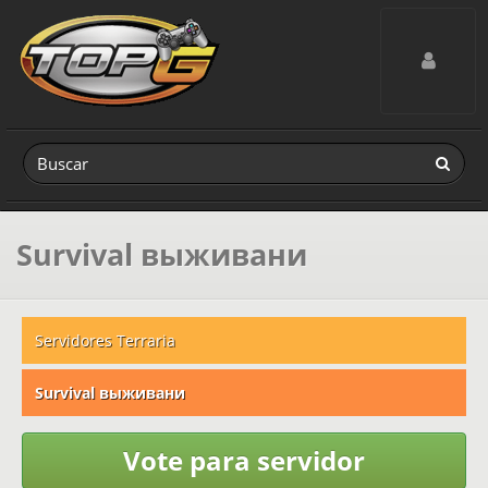
Toggle navig
Survival выживани
Servidores Terraria
Survival выживани
Vote para servidor