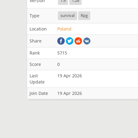
Version
1.9
1.26
Type
survival
Rpg
Location
Poland
Share
Rank
5715
Score
0
Last
19 Apr 2026
Update
Join Date
19 Apr 2026