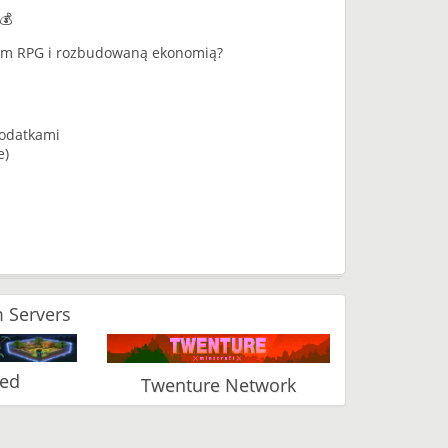
💰
matem RPG i rozbudowaną ekonomią?
dodatkami
e)
 Servers
ked
Twenture Network