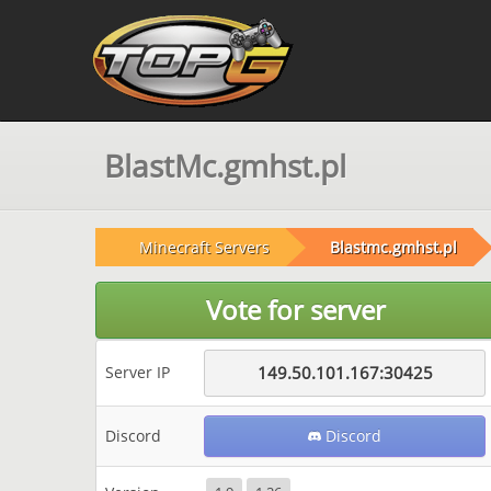
BlastMc.gmhst.pl
Minecraft Servers
Blastmc.gmhst.pl
Vote for server
Server IP
149.50.101.167:30425
Discord
Discord