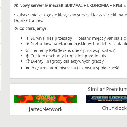
🌍
Nowy serwer Minecraft SURVIVAL + EKONOMIA + RPG!
⚔️
Szukasz miejsca, gdzie klasyczny survival łączy się z kli
Dobrze trafiłeś.
🛠️
Co oferujemy?
🌲 Survival bez przesady — balans między vanilla a 
💰 Rozbudowana
ekonomia
(sklepy, handel, zarabiani
⚔️ Elementy
RPG
(levele, questy, rozwój postaci)
🧙 Custom enchanty i unikalne przedmioty
🏆 Eventy i nagrody dla aktywnych graczy
👥 Przyjazna administracja i aktywna społeczność
Similar Premium
Chunkloc
JartexNetwork