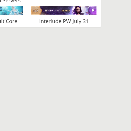
 Servers
ltiCore
Interlude PW July 31