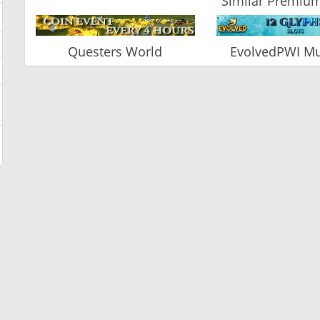
Similar Premium
Questers World
EvolvedPWI Mu