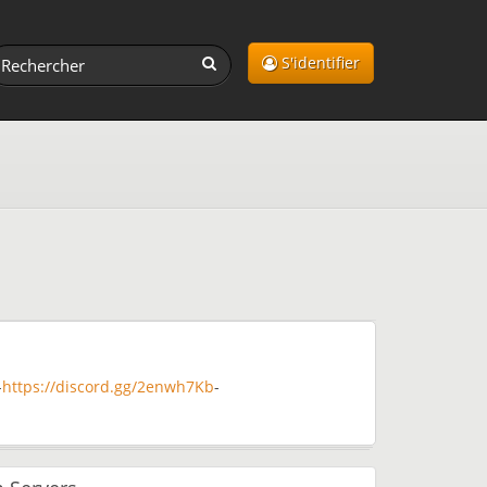
S'identifier
-
https://discord.gg/2enwh7Kb
-