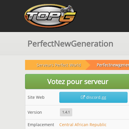
PerfectNewGeneration
Serveurs Perfect World
Perfectnewgener
Votez pour serveur
Site Web
discord.gg
Version
1.4.1
Emplacement
Central African Republic