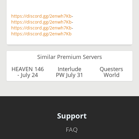
https://discord.gg/2enwh7Kb
-
https://discord.gg/2enwh7Kb
-
https://discord.gg/2enwh7Kb
-
https://discord.gg/2enwh7Kb
Similar Premium Servers
HEAVEN 146
Interlude
Questers
- July 24
PW July 31
World
Support
FAQ