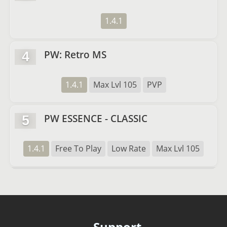
1.4.1
PW: Retro MS
4
1.4.1
Max Lvl 105
PVP
PW ESSENCE - CLASSIC
5
1.4.1
Free To Play
Low Rate
Max Lvl 105
Support