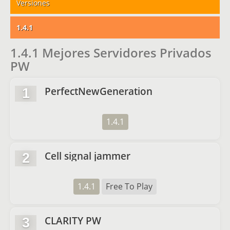
Versiones
1.4.1
1.4.1 Mejores Servidores Privados
PW
PerfectNewGeneration
1
1.4.1
Cell signal jammer
2
1.4.1
Free To Play
CLARITY PW
3