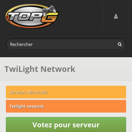
Toggle navig
TwiLight Network
Serveurs Minecraft
Twilight network
Votez pour serveur