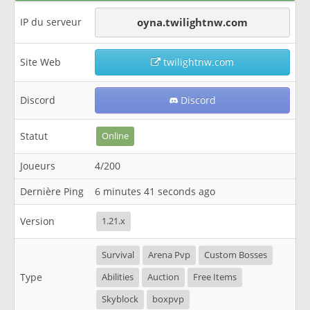
IP du serveur
oyna.twilightnw.com
Site Web
twilightnw.com
Discord
Discord
Statut
Online
Joueurs
4/200
Dernière Ping
6 minutes 41 seconds ago
Version
1.21.x
Survival
Arena Pvp
Custom Bosses
Type
Abilities
Auction
Free Items
Skyblock
boxpvp