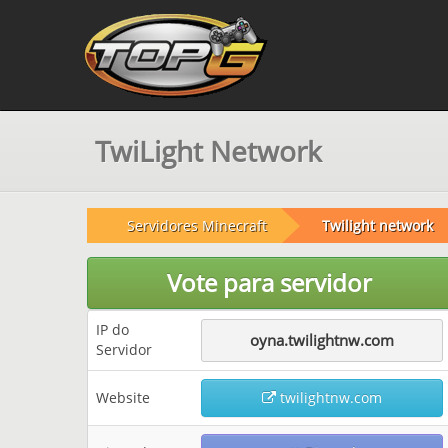
TwiLight Network
Servidores Minecraft
Twilight network
Vote para servidor
IP do
oyna.twilightnw.com
Servidor
Website
twilightnw.com