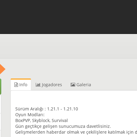
Info
Jogadores
Galeria
Sürüm Aralığı : 1.21.1 - 1.21.10
Oyun Modları:
BoxPVP, Skyblock, Survival
Gün geçtikçe gelişen sunucumuza davetlisiniz.
Gelişmelerden haberdar olmak ve çekilişlere katılmak için d