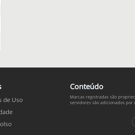
s
Conteúdo
Marcas registradas são propried
s de Uso
servidores são adicionados por 
idade
olso