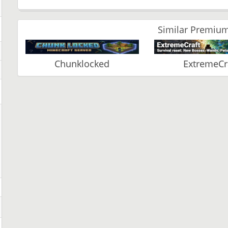
Similar Premium
Chunklocked
ExtremeCr