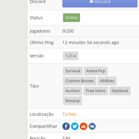
Discord
Discord
Status
Online
Jogadores
9/200
Último Ping
12 minutes 54 seconds ago
Versão
1.21.x
Survival
Arena Pvp
Custom Bosses
Abilities
Tipo
Auction
Free Items
Skyblock
boxpvp
Localização
Turkey
Compartilhar
Posição
530