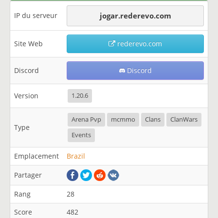
IP du serveur
jogar.rederevo.com
Site Web
rederevo.com
Discord
Discord
Version
1.20.6
Arena Pvp
mcmmo
Clans
ClanWars
Type
Events
Emplacement
Brazil
Partager
Rang
28
Score
482