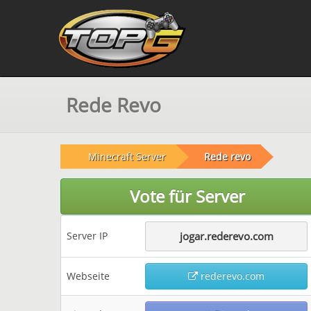
Rede Revo
Minecraft Server
Rede revo
Vote für Server
Server IP
jogar.rederevo.com
Webseite
rederevo.com