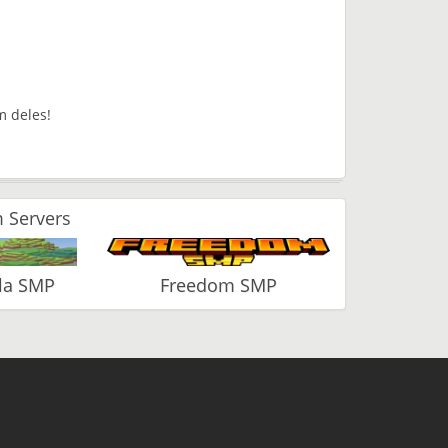
m deles!
 Servers
la SMP
Freedom SMP