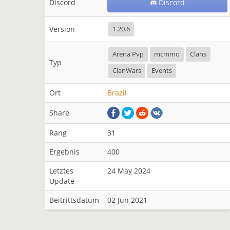
Discord
Discord
Version
1.20.6
Arena Pvp
mcmmo
Clans
Typ
ClanWars
Events
Ort
Brazil
Share
Rang
31
Ergebnis
400
Letztes
24 May 2024
Update
Beitrittsdatum
02 Jun 2021