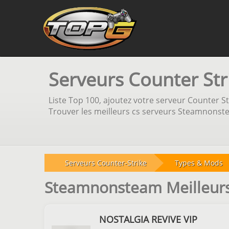
Serveurs Counter St
Liste Top 100, ajoutez votre serveur Counter Str
Trouver les meilleurs cs serveurs Steamnonste
Serveurs Counter-Strike
Types & Mods
Steamnonsteam Meilleurs
NOSTALGIA REVIVE VIP