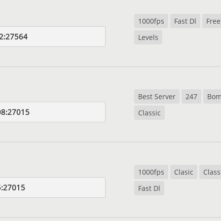
1000fps
Fast Dl
Free
2:27564
Levels
Best Server
247
Bo
08:27015
Classic
1000fps
Clasic
Class
5:27015
Fast Dl