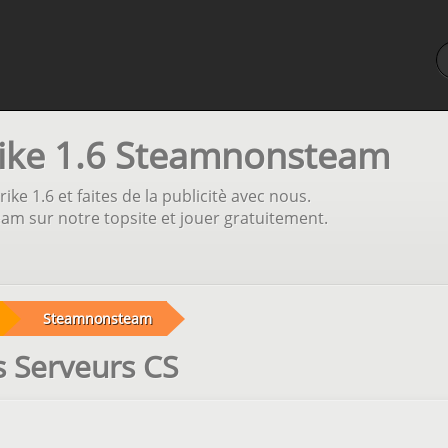
rike 1.6 Steamnonsteam
ike 1.6 et faites de la publicitè avec nous.
am sur notre topsite et jouer gratuitement.
Steamnonsteam
 Serveurs CS