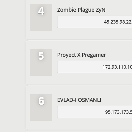
4
Zombie Plague ZyN
45.235.98.22
5
Proyect X Pregamer
172.93.110.1
6
EVLAD-I OSMANLI
95.173.173.