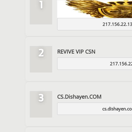
1
217.156.22.1
2
REVIVE VIP CSN
217.156.2
3
CS.Dishayen.COM
cs.dishayen.c