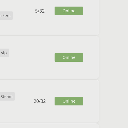
5
/
32
Online
ckers
 vip
Online
Steam
20
/
32
Online