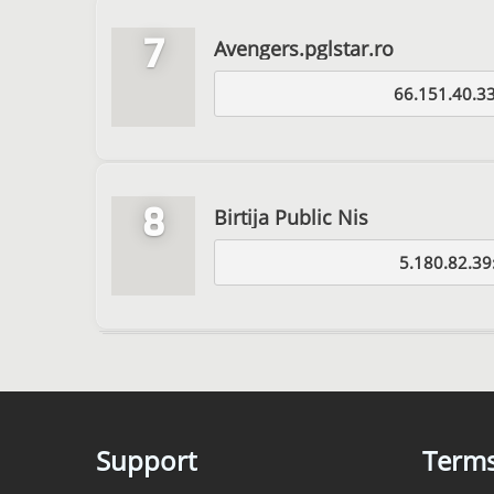
7
Avengers.pglstar.ro
66.151.40.3
8
Birtija Public Nis
5.180.82.39
Support
Term