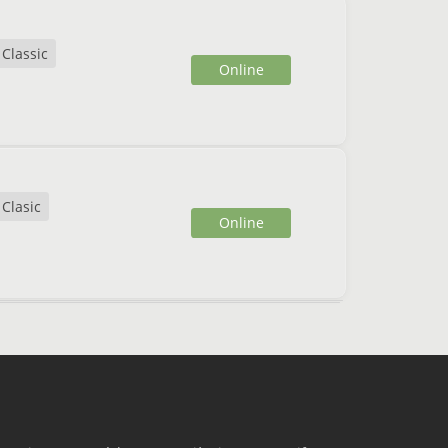
Classic
Online
Clasic
Online