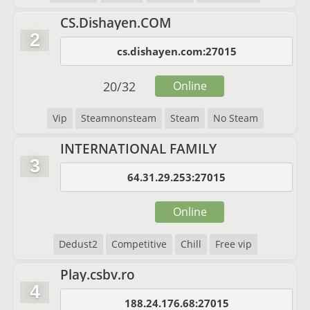
CS.Dishayen.COM
2
cs.dishayen.com:27015
20
/
32
Online
Vip
Steamnonsteam
Steam
No Steam
INTERNATIONAL FAMILY
3
64.31.29.253:27015
Online
Dedust2
Competitive
Chill
Free vip
Play.csbv.ro
4
188.24.176.68:27015