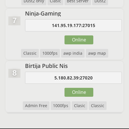
Dust2 only
Clasic
Best Server
Dust2
Ninja-Gaming
7
141.95.19.177:27015
Online
Classic
1000fps
awp india
awp map
Birtija Public Nis
8
5.180.82.39:27020
Online
Admin Free
1000fps
Clasic
Classic