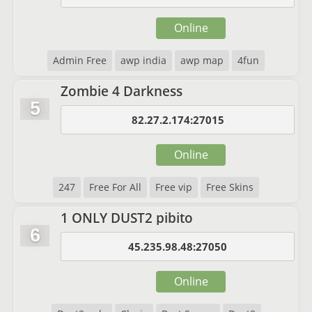
Online
Admin Free
awp india
awp map
4fun
Zombie 4 Darkness
5
82.27.2.174:27015
Online
247
Free For All
Free vip
Free Skins
1 ONLY DUST2 pibito
6
45.235.98.48:27050
Online