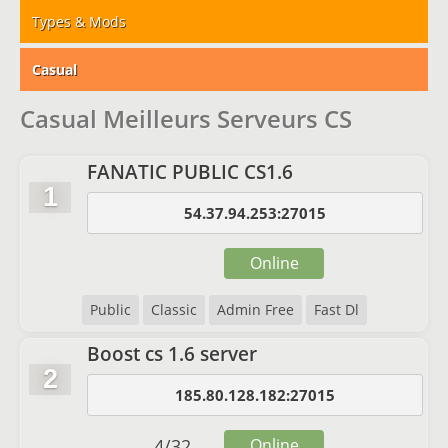
Types & Mods
Casual
Casual Meilleurs Serveurs CS
FANATIC PUBLIC CS1.6
1
54.37.94.253:27015
Online
Public
Classic
Admin Free
Fast Dl
Boost cs 1.6 server
2
185.80.128.182:27015
4
/
32
Online