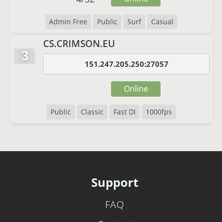
Admin Free
Public
Surf
Casual
CS.CRIMSON.EU
3
151.247.205.250:27057
Online
Public
Classic
Fast Dl
1000fps
Support
FAQ