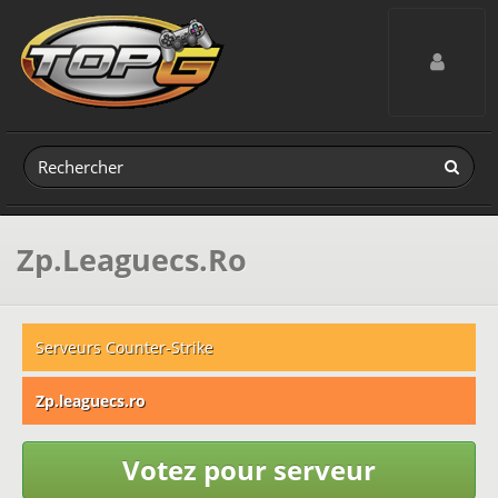
Toggle navig
Zp.Leaguecs.Ro
Serveurs Counter-Strike
Zp.leaguecs.ro
Votez pour serveur