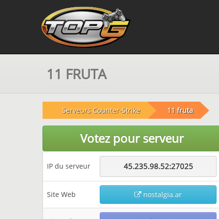
11 FRUTA
Serveurs Counter-Strike
11 fruta
Votez pour serveur
IP du serveur
45.235.98.52:27025
Site Web
nostalgia.ar