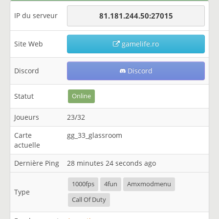
IP du serveur
81.181.244.50:27015
Site Web
gamelife.ro
Discord
Discord
Statut
Online
Joueurs
23/32
Carte
gg_33_glassroom
actuelle
Dernière Ping
28 minutes 24 seconds ago
1000fps
4fun
Amxmodmenu
Type
Call Of Duty