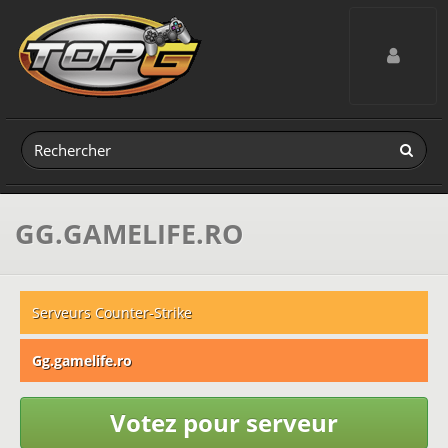
Toggle navig
GG.GAMELIFE.RO
Serveurs Counter-Strike
Gg.gamelife.ro
Votez pour serveur