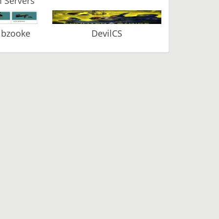
 Servers
 bzooke
DevilCS