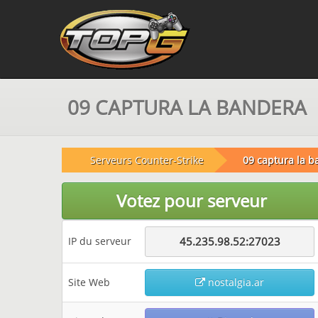
09 CAPTURA LA BANDERA
Serveurs Counter-Strike
09 captura la 
Votez pour serveur
IP du serveur
45.235.98.52:27023
Site Web
nostalgia.ar