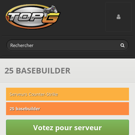
Toggle navig
25 BASEBUILDER
Serveurs Counter-Strike
25 basebuilder
Votez pour serveur