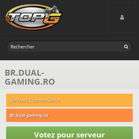
Toggle navig
BR.DUAL-
GAMING.RO
Serveurs Counter-Strike
Br.dual-gaming.ro
Votez pour serveur