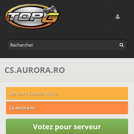
Toggle navig
CS.AURORA.RO
Serveurs Counter-Strike
Cs.aurora.ro
Votez pour serveur