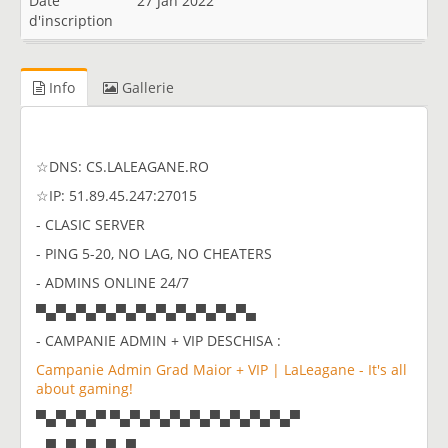
Date
27 Jan 2022
d'inscription
Info
Gallerie
☆DNS: CS.LALEAGANE.RO
☆IP: 51.89.45.247:27015
- CLASIC SERVER
- PING 5-20, NO LAG, NO CHEATERS
- ADMINS ONLINE 24/7
▀▄▀▄▀▄▀▄▀▄▀▄▀▄▀▄▀▄▀▄▀▄
- CAMPANIE ADMIN + VIP DESCHISA :
Campanie Admin Grad Maior + VIP | LaLeagane - It's all
about gaming!
▀▄▀▄▀▄▀ ▀▄▀▄▀▄▀▄▀▄▀▄▀▄▀▄▀▄▀
▄▀▄▀▄▀▄▀▄▀