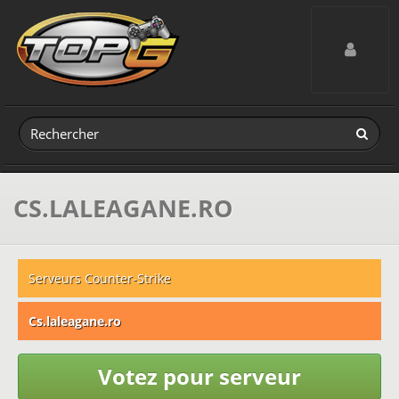
Toggle navig
CS.LALEAGANE.RO
Serveurs Counter-Strike
Cs.laleagane.ro
Votez pour serveur