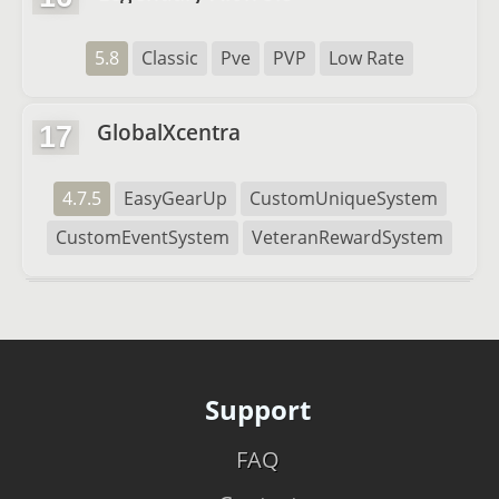
5.8
Classic
Pve
PVP
Low Rate
GlobalXcentra
17
4.7.5
EasyGearUp
CustomUniqueSystem
CustomEventSystem
VeteranRewardSystem
Support
FAQ