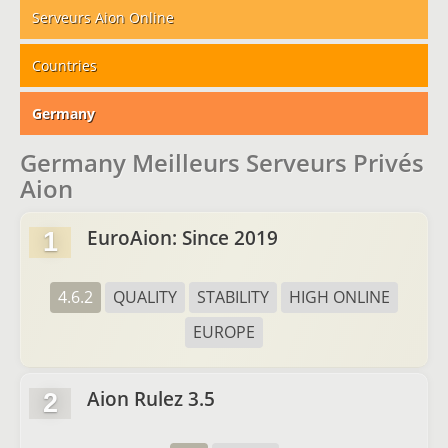
Serveurs Aion Online
Countries
Germany
Germany Meilleurs Serveurs Privés
Aion
EuroAion: Since 2019
1
4.6.2
QUALITY
STABILITY
HIGH ONLINE
EUROPE
Aion Rulez 3.5
2