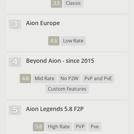
3.5
Classic
Aion Europe
3
4.6
Low Rate
Beyond Aion - since 2015
4
4.8
Mid Rate
No P2W
PvP and PvE
Custom Features
Aion Legends 5.8 F2P
5
5.8
High Rate
PVP
Pve