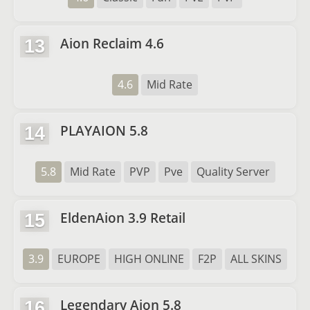
Aion Reclaim 4.6
13
4.6
Mid Rate
PLAYAION 5.8
14
5.8
Mid Rate
PVP
Pve
Quality Server
EldenAion 3.9 Retail
15
3.9
EUROPE
HIGH ONLINE
F2P
ALL SKINS
Legendary Aion 5.8
16