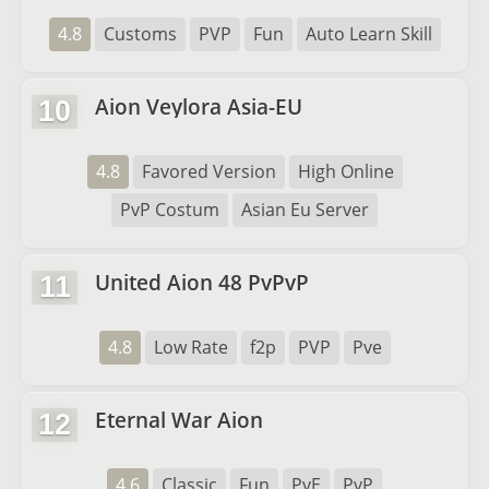
4.8
Customs
PVP
Fun
Auto Learn Skill
Aion Veylora Asia-EU
10
4.8
Favored Version
High Online
PvP Costum
Asian Eu Server
United Aion 48 PvPvP
11
4.8
Low Rate
f2p
PVP
Pve
Eternal War Aion
12
4.6
Classic
Fun
PvE
PvP