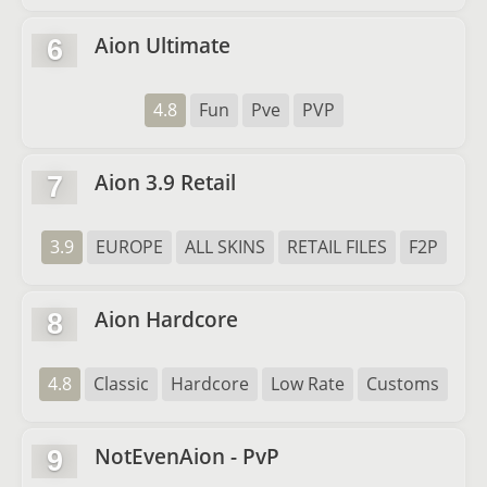
Aion Ultimate
6
4.8
Fun
Pve
PVP
Aion 3.9 Retail
7
3.9
EUROPE
ALL SKINS
RETAIL FILES
F2P
Aion Hardcore
8
4.8
Classic
Hardcore
Low Rate
Customs
NotEvenAion - PvP
9