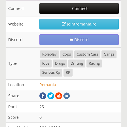
Connect
Connect
Website
jointromania.ro
Discord
Discord
Roleplay
Cops
Custom Cars
Gangs
Type
Jobs
Drugs
Drifting
Racing
Serious Rp
RP
Location
Romania
Share
Rank
25
Score
0