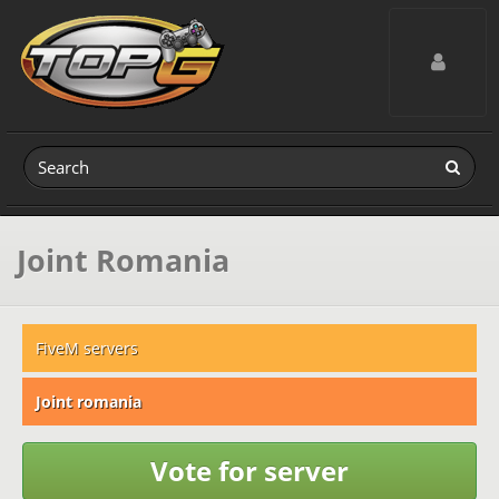
Toggle navig
Joint Romania
FiveM servers
Joint romania
Vote for server