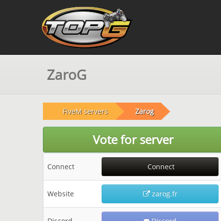
ZaroG
FiveM servers
Zarog
Vote for server
Connect
Connect
Website
zarog.fr
Discord
Discord