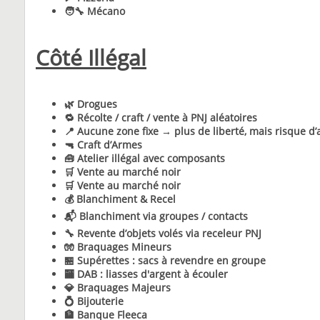
🧑‍🔧 Mécano
Côté Illégal
🌿 Drogues
🔁 Récolte / craft / vente à PNJ aléatoires
📍 Aucune zone fixe → plus de liberté, mais risque d’
🔫 Craft d’Armes
🧰 Atelier illégal avec composants
🛒 Vente au marché noir
🛒 Vente au marché noir
💰 Blanchiment & Recel
📬 Blanchiment via groupes / contacts
🔧 Revente d’objets volés via receleur PNJ
🧤 Braquages Mineurs
🏪 Supérettes : sacs à revendre en groupe
🏧 DAB : liasses d'argent à écouler
💎 Braquages Majeurs
💍 Bijouterie
🏦 Banque Fleeca