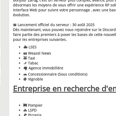
Bonjour Zarog, c’est un serveur plus complet, avancé, plus
désormais les moyens de vous offrir une expérience RP sol
interface Web pour suivre votre personnage , avec une bas
évolution.
📅 Lancement officiel du serveur : 30 août 2025
Dès maintenant, vous pouvez nous rejoindre sur le Discord p
faire partie des premiers à poser les bases de cette nouvel
pour les entreprises suivantes.
🚑 LSES
🪪 Weazel News
🚕 Taxi
🚬 Tabac
🏘️ Agence immobilière
🚗 Concessionnaire (Sous conditions)
🍇 Vignoble
Entreprise en recherche d'
🚒 Pompier
🚓 LSPD
🍕 Pizzeria