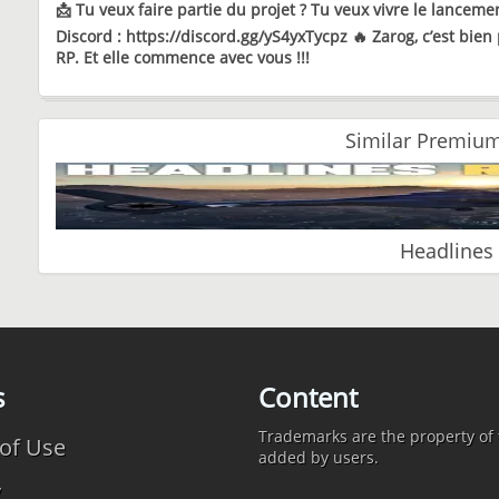
📩 Tu veux faire partie du projet ? Tu veux vivre le lancemen
Discord : https://discord.gg/yS4yxTycpz
🔥 Zarog, c’est bien
RP. Et elle commence avec vous !!!
Similar Premium
Headlines
s
Content
Trademarks are the property of t
of Use
added by users.
y