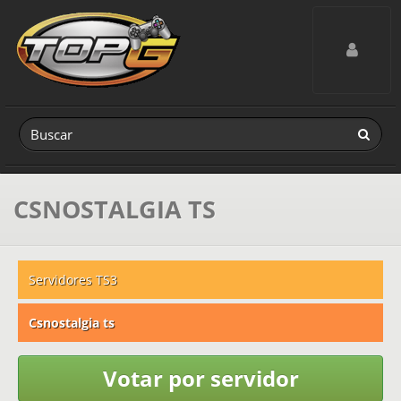
Toggle navig
CSNOSTALGIA TS
Servidores TS3
Csnostalgia ts
Votar por servidor