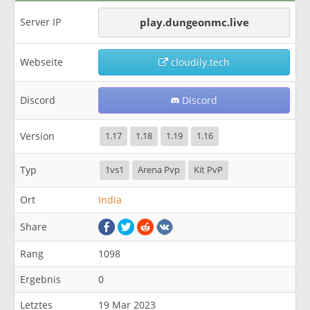
Server IP
play.dungeonmc.live
Webseite
cloudily.tech
Discord
Discord
Version
1.17
1.18
1.19
1.16
Typ
1vs1
Arena Pvp
Kit PvP
Ort
India
Share
Rang
1098
Ergebnis
0
Letztes
19 Mar 2023