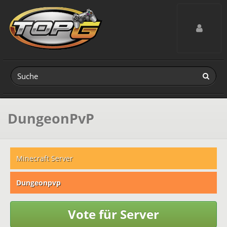
Toggle navig
DungeonPvP
Minecraft Server
Dungeonpvp
Vote für Server