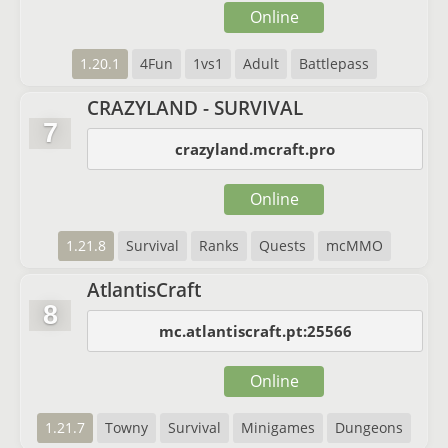
Online
1.20.1
4Fun
1vs1
Adult
Battlepass
CRAZYLAND - SURVIVAL
7
crazyland.mcraft.pro
Online
1.21.8
Survival
Ranks
Quests
mcMMO
AtlantisCraft
8
mc.atlantiscraft.pt:25566
Online
1.21.7
Towny
Survival
Minigames
Dungeons