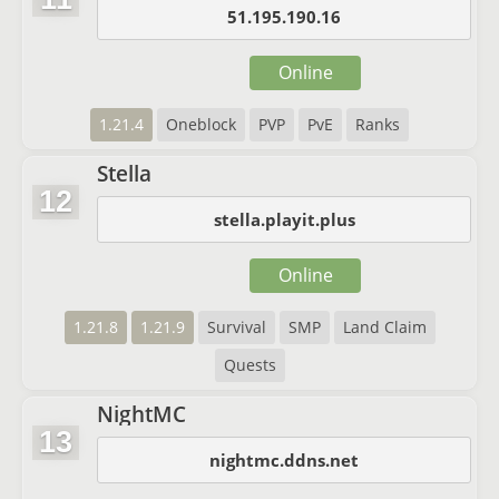
51.195.190.16
Online
1.21.4
Oneblock
PVP
PvE
Ranks
Stella
12
stella.playit.plus
Online
1.21.8
1.21.9
Survival
SMP
Land Claim
Quests
NightMC
13
nightmc.ddns.net