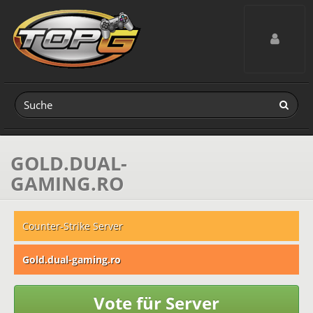
Toggle navig
GOLD.DUAL-
GAMING.RO
Counter-Strike Server
Gold.dual-gaming.ro
Vote für Server