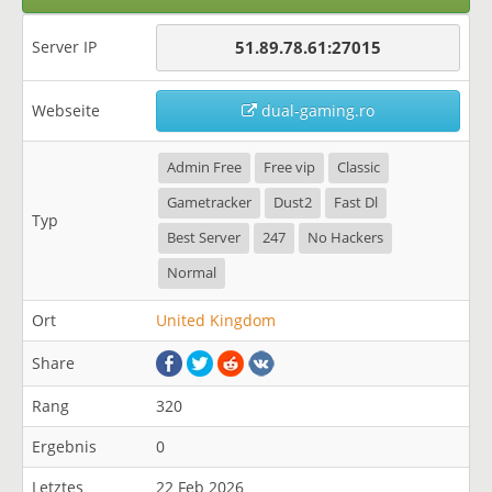
Server IP
51.89.78.61:27015
Webseite
dual-gaming.ro
Admin Free
Free vip
Classic
Gametracker
Dust2
Fast Dl
Typ
Best Server
247
No Hackers
Normal
Ort
United Kingdom
Share
Rang
320
Ergebnis
0
Letztes
22 Feb 2026