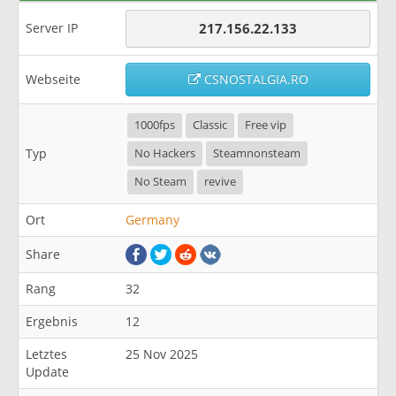
Server IP
217.156.22.133
Webseite
CSNOSTALGIA.RO
1000fps
Classic
Free vip
Typ
No Hackers
Steamnonsteam
No Steam
revive
Ort
Germany
Share
Rang
32
Ergebnis
12
Letztes
25 Nov 2025
Update