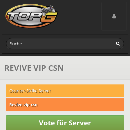
Toggle navig
REVIVE VIP CSN
Counter-Strike Server
Revive vip csn
Vote für Server