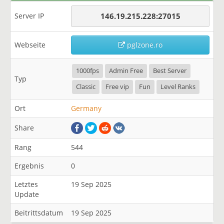
Server IP
146.19.215.228:27015
Webseite
pglzone.ro
1000fps
Admin Free
Best Server
Typ
Classic
Free vip
Fun
Level Ranks
Ort
Germany
Share
Rang
544
Ergebnis
0
Letztes
19 Sep 2025
Update
Beitrittsdatum
19 Sep 2025