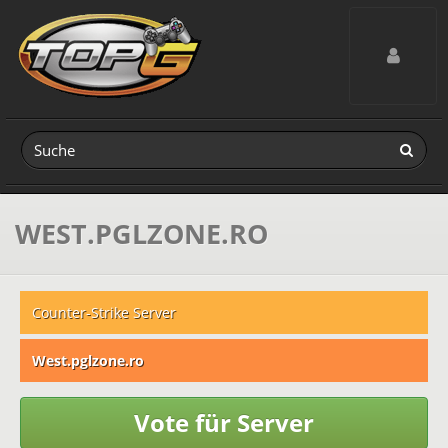
Toggle navig
WEST.PGLZONE.RO
Counter-Strike Server
West.pglzone.ro
Vote für Server