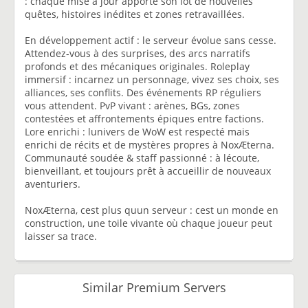
: chaque mise à jour apporte son lot de nouvelles
quêtes, histoires inédites et zones retravaillées.
En développement actif : le serveur évolue sans cesse.
Attendez-vous à des surprises, des arcs narratifs
profonds et des mécaniques originales. Roleplay
immersif : incarnez un personnage, vivez ses choix, ses
alliances, ses conflits. Des événements RP réguliers
vous attendent. PvP vivant : arènes, BGs, zones
contestées et affrontements épiques entre factions.
Lore enrichi : lunivers de WoW est respecté mais
enrichi de récits et de mystères propres à NoxÆterna.
Communauté soudée & staff passionné : à lécoute,
bienveillant, et toujours prêt à accueillir de nouveaux
aventuriers.
NoxÆterna, cest plus quun serveur : cest un monde en
construction, une toile vivante où chaque joueur peut
laisser sa trace.
Similar Premium Servers