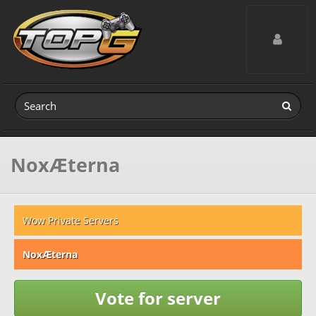
Toggle navig
NoxÆterna
Wow Private Servers
NoxÆterna
Vote for server