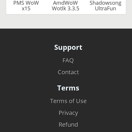
PMS WoW
AmdWoW
Shadowsong
x15
Wotlk 3.3.5
UltraFun
Support
FAQ
Contact
Terms
Terms of Use
Privacy
Refund