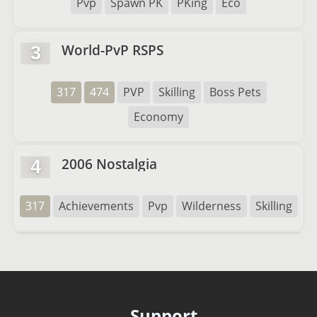
Pvp
Spawn PK
PKing
Eco
World-PvP RSPS
3
317
474
PVP
Skilling
Boss Pets
Economy
2006 Nostalgia
4
317
Achievements
Pvp
Wilderness
Skilling
Support