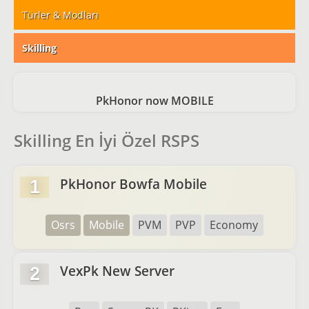
Türler & Modları
Skilling
PkHonor now MOBILE
Skilling En İyi Özel RSPS
PkHonor Bowfa Mobile
1
Osrs
Mobile
PVM
PVP
Economy
VexPk New Server
2