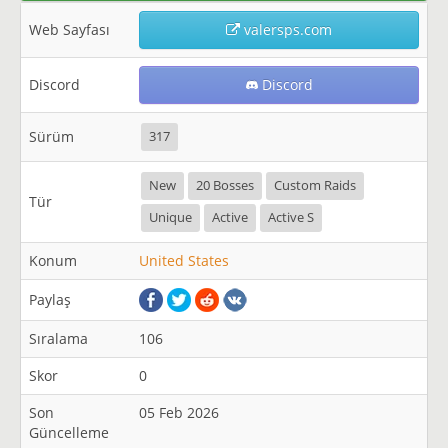
Web Sayfası
valersps.com
Discord
Discord
Sürüm
317
New
20 Bosses
Custom Raids
Tür
Unique
Active
Active S
Konum
United States
Paylaş
Sıralama
106
Skor
0
Son
05 Feb 2026
Güncelleme