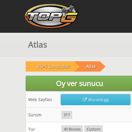
Atlas
RSPS Sunucuları
Atlas
Oy ver sunucu
Web Sayfası
discord.gg
Sürüm
317
Tür
40 Bosses
Custom