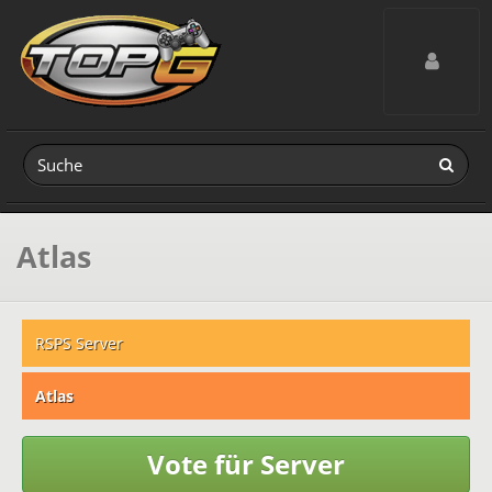
Toggle navig
Atlas
RSPS Server
Atlas
Vote für Server