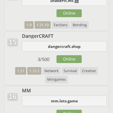
SnakePit.mc.gg
Online
1.9
1.21.10
Factions
Bending
DangerCRAFT
15
dangercraft.shop
3
/
500
Online
1.21
1.12.2
Network
Survival
Creative
Minigames
MM
16
mm.lets.game