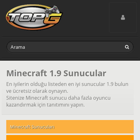
Toggle navig
Minecraft 1.9 Sunucular
En iyilerin olduğu listeden en iyi sunucular 1.9 bulun
ve ücretsiz olarak oynayın.
Sitenize Minecraft sunucu daha fazla oyuncu
kazandırmak için tanıtımını yapın.
Minecraft Sunucuları