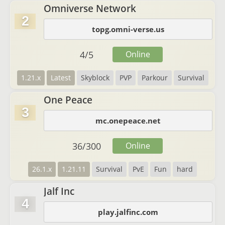
Omniverse Network
2
topg.omni-verse.us
4
/
5
Online
1.21.x
Latest
Skyblock
PVP
Parkour
Survival
One Peace
3
mc.onepeace.net
36
/
300
Online
26.1.x
1.21.11
Survival
PvE
Fun
hard
Jalf Inc
4
play.jalfinc.com