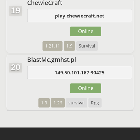
ChewieCraft
19
play.chewiecraft.net
Online
1.21.11
1.9
Survival
BlastMc.gmhst.pl
20
149.50.101.167:30425
Online
1.9
1.26
survival
Rpg