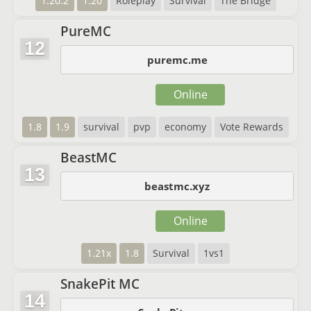
1.20.2
1.20
Roleplay
Survival
The Bridge
PureMC
12
puremc.me
Online
1.8
1.9
survival
pvp
economy
Vote Rewards
BeastMC
13
beastmc.xyz
Online
1.21x
1.8
Survival
1vs1
SnakePit MC
14