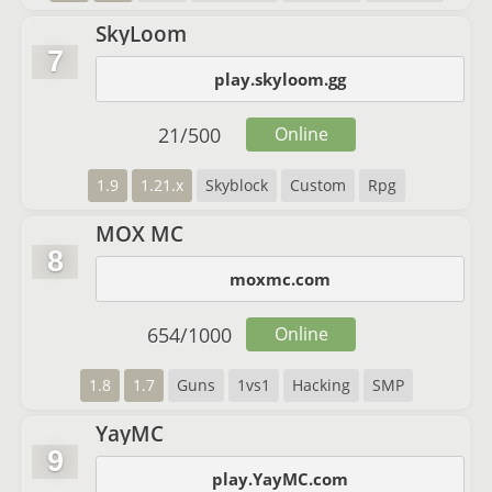
SkyLoom
7
play.skyloom.gg
21
/
500
Online
1.9
1.21.x
Skyblock
Custom
Rpg
MOX MC
8
moxmc.com
654
/
1000
Online
1.8
1.7
Guns
1vs1
Hacking
SMP
YayMC
9
play.YayMC.com