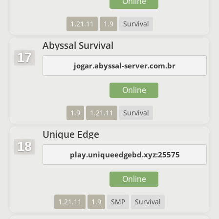
Online
1.21.11
1.9
Survival
Abyssal Survival
17
jogar.abyssal-server.com.br
Online
1.9
1.21.11
Survival
Unique Edge
18
play.uniqueedgebd.xyz:25575
Online
1.21.11
1.9
SMP
Survival