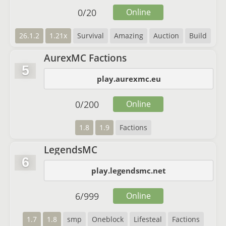
0
/
20
Online
26.1.2
1.21x
Survival
Amazing
Auction
Build
AurexMC Factions
5
play.aurexmc.eu
0
/
200
Online
1.8
1.9
Factions
LegendsMC
6
play.legendsmc.net
6
/
999
Online
1.7
1.8
smp
Oneblock
Lifesteal
Factions