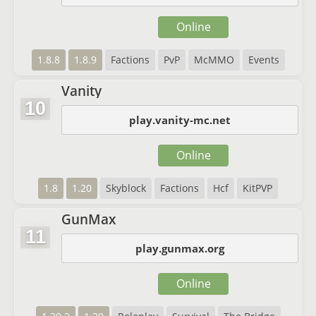
Online
1.8.8
1.8.9
Factions
PvP
McMMO
Events
Vanity
10
play.vanity-mc.net
Online
1.8
1.20
Skyblock
Factions
Hcf
KitPVP
GunMax
11
play.gunmax.org
Online