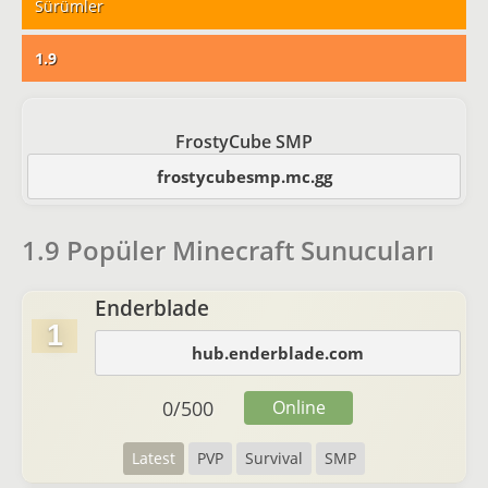
Sürümler
1.9
FrostyCube SMP
frostycubesmp.mc.gg
1.9 Popüler Minecraft Sunucuları
Enderblade
1
hub.enderblade.com
0
/
500
Online
Latest
PVP
Survival
SMP