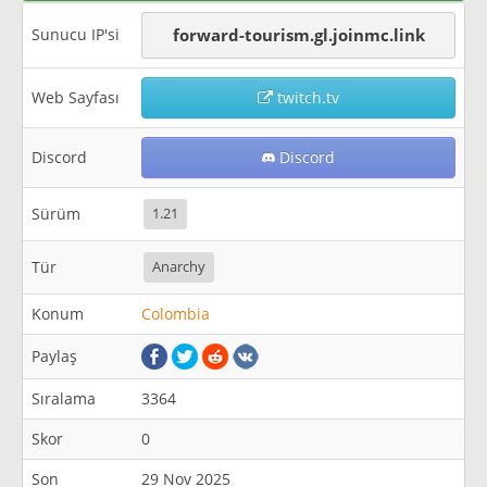
Sunucu IP'si
forward-tourism.gl.joinmc.link
Web Sayfası
twitch.tv
Discord
Discord
Sürüm
1.21
Tür
Anarchy
Konum
Colombia
Paylaş
Sıralama
3364
Skor
0
Son
29 Nov 2025