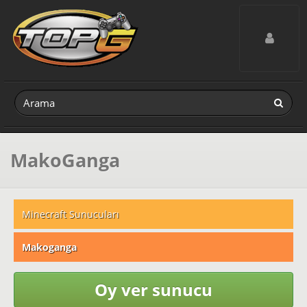
Toggle navig
MakoGanga
Minecraft Sunucuları
Makoganga
Oy ver sunucu