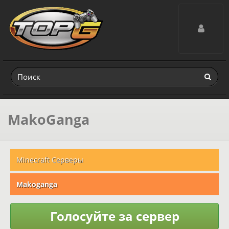
Toggle navig
MakoGanga
Minecraft Серверы
Makoganga
Голосуйте за сервер