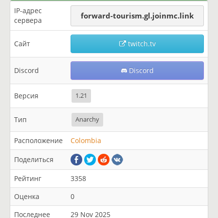
IP-адрес
forward-tourism.gl.joinmc.link
сервера
Сайт
twitch.tv
Discord
Discord
Версия
1.21
Тип
Anarchy
Расположение
Colombia
Поделиться
Рейтинг
3358
Оценка
0
Последнее
29 Nov 2025