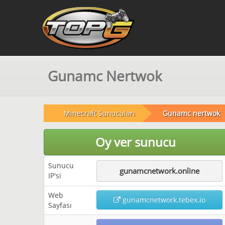
Gunamc Nertwok
Minecraft Sunucuları
Gunamc nertwok
Oy ver sunucu
Sunucu
gunamcnetwork.online
IP'si
Web
gunamcnetwork.tebex.io
Sayfası