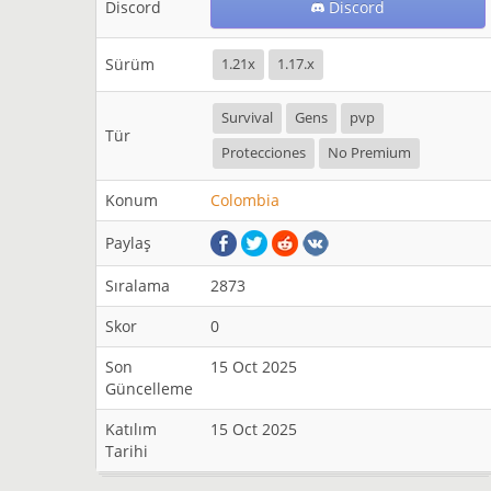
Discord
Discord
Sürüm
1.21x
1.17.x
Survival
Gens
pvp
Tür
Protecciones
No Premium
Konum
Colombia
Paylaş
Sıralama
2873
Skor
0
Son
15 Oct 2025
Güncelleme
Katılım
15 Oct 2025
Tarihi