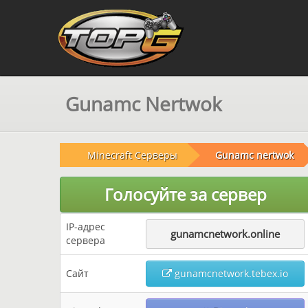
Gunamc Nertwok
Minecraft Серверы
Gunamc nertwok
Голосуйте за сервер
IP-адрес
gunamcnetwork.online
сервера
Сайт
gunamcnetwork.tebex.io