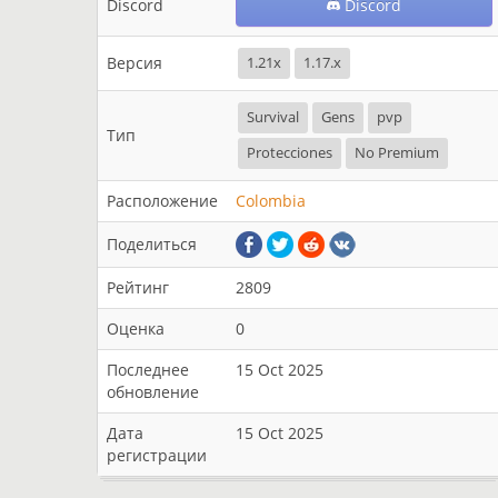
Discord
Discord
Версия
1.21x
1.17.x
Survival
Gens
pvp
Тип
Protecciones
No Premium
Расположение
Colombia
Поделиться
Рейтинг
2809
Оценка
0
Последнее
15 Oct 2025
обновление
Дата
15 Oct 2025
регистрации