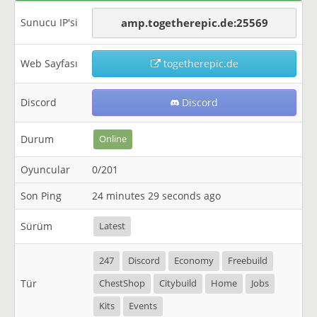
Sunucu IP'si
amp.togetherepic.de:25569
Web Sayfası
togetherepic.de
Discord
Discord
Durum
Online
Oyuncular
0/201
Son Ping
24 minutes 29 seconds ago
Sürüm
Latest
247
Discord
Economy
Freebuild
Tür
ChestShop
Citybuild
Home
Jobs
Kits
Events