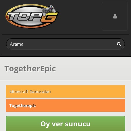
Toggle navig
TogetherEpic
Minecraft Sunucuları
Togetherepic
Oy ver sunucu