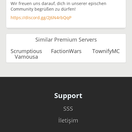
Wir freuen uns darauf, dich in unserer epischen
Community begrüßen zu dürfen!
https://discord.gg/2J6N4rbQqP
Similar Premium Servers
Scrumptious
FactionWars
TownifyMC
Vamousa
Support
SSS
İletişim