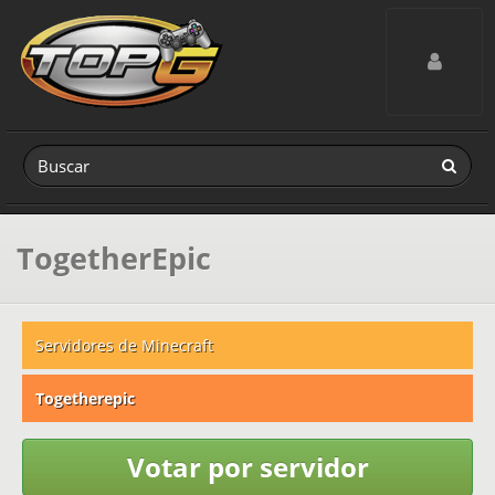
Toggle navig
TogetherEpic
Servidores de Minecraft
Togetherepic
Votar por servidor