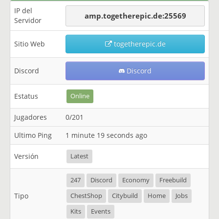
IP del
amp.togetherepic.de:25569
Servidor
Sitio Web
togetherepic.de
Discord
Discord
Estatus
Online
Jugadores
0/201
Ultimo Ping
1 minute 19 seconds ago
Versión
Latest
247
Discord
Economy
Freebuild
Tipo
ChestShop
Citybuild
Home
Jobs
Kits
Events