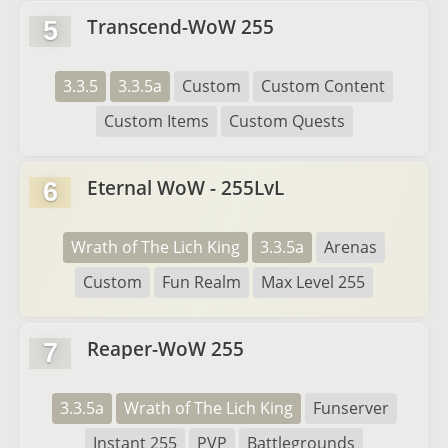
Transcend-WoW 255
5
3.3.5
3.3.5a
Custom
Custom Content
Custom Items
Custom Quests
Eternal WoW - 255LvL
6
Wrath of The Lich King
3.3.5a
Arenas
Custom
Fun Realm
Max Level 255
Reaper-WoW 255
7
3.3.5a
Wrath of The Lich King
Funserver
Instant 255
PVP
Battlegrounds