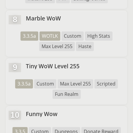
Marble WoW
8
3.3.5a
WOTLK
Custom
High Stats
Max Level 255
Haste
Tiny WoW Level 255
9
3.3.5a
Custom
Max Level 255
Scripted
Fun Realm
Funny Wow
10
3.3.5
Custom
Dungeons
Donate Reward