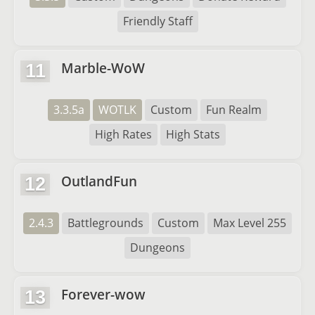
Friendly Staff
Marble-WoW
11
3.3.5a
WOTLK
Custom
Fun Realm
High Rates
High Stats
OutlandFun
12
2.4.3
Battlegrounds
Custom
Max Level 255
Dungeons
Forever-wow
13