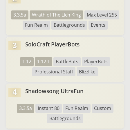
3.3.5a
Wrath of The Lich King
Max Level 255
Fun Realm
Battlegrounds
Events
SoloCraft PlayerBots
3
1.12
1.12.1
BattleBots
PlayerBots
Professional Staff
Blizzlike
Shadowsong UltraFun
4
3.3.5a
Instant 80
Fun Realm
Custom
Battlegrounds