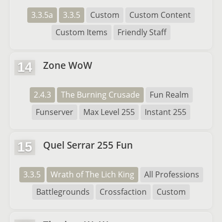
3.3.5a
3.3.5
Custom
Custom Content
Custom Items
Friendly Staff
Zone WoW
14
2.4.3
The Burning Crusade
Fun Realm
Funserver
Max Level 255
Instant 255
Quel Serrar 255 Fun
15
3.3.5
Wrath of The Lich King
All Professions
Battlegrounds
Crossfaction
Custom