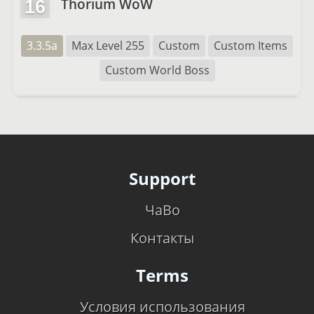
Thorium WoW
16
3.3.5a
Max Level 255
Custom
Custom Items
Custom World Boss
Support
ЧаВо
Контакты
Terms
Условия использования