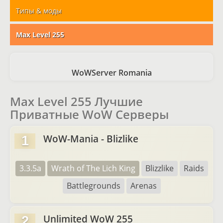
Типы & моды
Max Level 255
WoWServer Romania
Max Level 255 Лучшие
Приватные WoW Серверы
WoW-Mania - Blizlike
1
3.3.5a
Wrath of The Lich King
Blizzlike
Raids
Battlegrounds
Arenas
Unlimited WoW 255
2