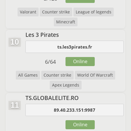
Valorant
Counter strike
League of legends
Minecraft
Les 3 Pirates
10
ts.les3pirates.fr
6
/
64
Online
All Games
Counter strike
World Of Warcraft
Apex Legends
TS.GLOBALELITE.RO
11
89.40.233.151:9987
Online