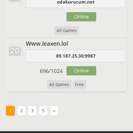
odakurucum.net
Online
All Games
Www.leaxen.lol
20
89.187.25.30:9987
696
/
1024
Online
All Games
Free
1
2
3
5
»