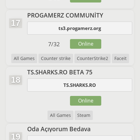
PROGAMERZ COMMUNİTY
17
ts3.progamerz.org
7
/
32
Online
All Games
Counter strike
CounterStrike2
Faceit
TS.SHARKS.RO BETA 75
18
TS.SHARKS.RO
Online
All Games
Steam
Oda Açıyorum Bedava
19