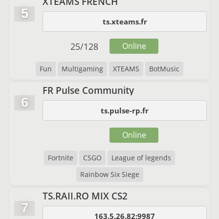
XTEAMS FRENCH
5
ts.xteams.fr
25
/
128
Online
Fun
Multigaming
XTEAMS
BotMusic
FR Pulse Community
6
ts.pulse-rp.fr
Online
Fortnite
CSGO
League of legends
Rainbow Six Siege
TS.RAII.RO MIX CS2
7
163.5.26.82:9987