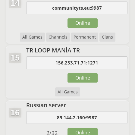
14
communityts.eu:9987
Online
All Games
Channels
Permanent
Clans
TR LOOP MANİA TR
15
156.233.71.71:1271
Online
All Games
Russian server
16
89.144.2.160:9987
2
/
32
Online