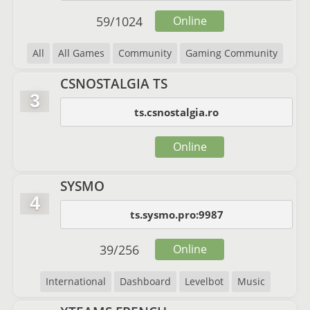
59
/
1024
Online
All
All Games
Community
Gaming Community
CSNOSTALGIA TS
3
ts.csnostalgia.ro
Online
SYSMO
4
ts.sysmo.pro:9987
39
/
256
Online
International
Dashboard
Levelbot
Music