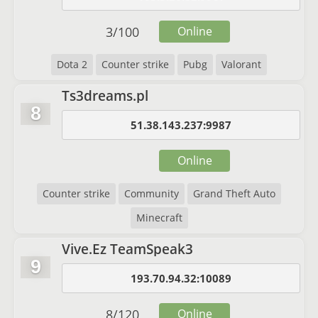
3
/
100
Online
Dota 2
Counter strike
Pubg
Valorant
Ts3dreams.pl
8
51.38.143.237:9987
Online
Counter strike
Community
Grand Theft Auto
Minecraft
Vive.Ez TeamSpeak3
9
193.70.94.32:10089
8
/
120
Online