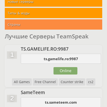
новые серверы
Типы & моды
Страны
Лучшие Серверы TeamSpeak
TS.GAMELIFE.RO:9987
1
ts.gamelife.ro:9987
Online
All Games
Free Channel
Counter strike
cs2
SameTeem
2
ts.sameteem.com