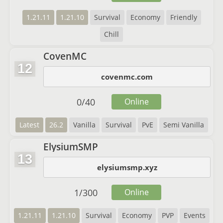
1.21.11
1.21.10
Survival
Economy
Friendly
Chill
CovenMC
12
covenmc.com
0
/
40
Online
Latest
26.2
Vanilla
Survival
PvE
Semi Vanilla
ElysiumSMP
13
elysiumsmp.xyz
1
/
300
Online
1.21.11
1.21.10
Survival
Economy
PVP
Events