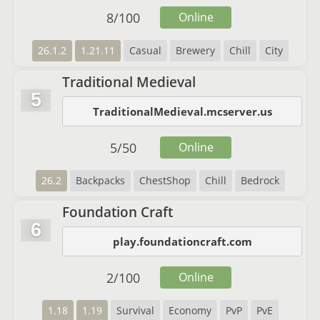
8
/
100
Online
26.1.2
1.21.11
Casual
Brewery
Chill
City
Traditional Medieval
5
TraditionalMedieval.mcserver.us
5
/
50
Online
26.2
Backpacks
ChestShop
Chill
Bedrock
Foundation Craft
6
play.foundationcraft.com
2
/
100
Online
1.18
1.19
Survival
Economy
PvP
PvE