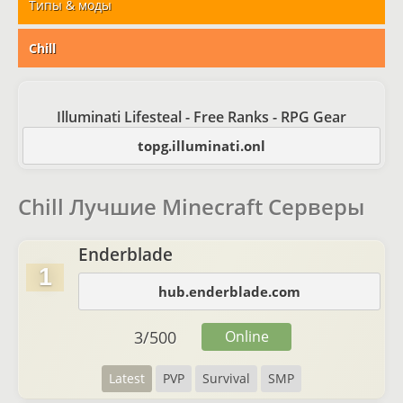
Типы & моды
Chill
Illuminati Lifesteal - Free Ranks - RPG Gear
topg.illuminati.onl
Chill Лучшие Minecraft Серверы
Enderblade
1
hub.enderblade.com
3
/
500
Online
Latest
PVP
Survival
SMP