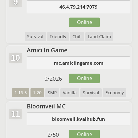
9
46.4.79.214:7079
Online
Survival
Friendly
Chill
Land Claim
Amici In Game
10
mc.amiciingame.com
0
/
2026
Online
1.16 5
1.20
SMP
Vanilla
Survival
Economy
Bloomveil MC
11
bloomveil.kvalhub.fun
2
/
50
Online