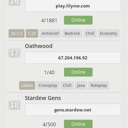
16
play.lilynw.com
4
/
1881
Online
26.1.2
1.21
AntiGrief
Bedrock
Chill
Economy
Oathwood
17
67.204.196.92
1
/
40
Online
Latest
Crossplay
Chill
Java
Roleplay
Stardew Gens
18
gens.stardew.net
4
/
500
Online