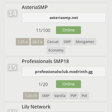
AsteriaSMP
14
asteriasmp.net
11
/
100
Online
1.21.x
26.1.x
Casual
SMP
Minigames
Economy
Professionals SMP18
15
professionalsclub.modrinth.gg
1
/
20
Online
1.21.11
SMP
Vanilla
PVP
PvE
Lily Network