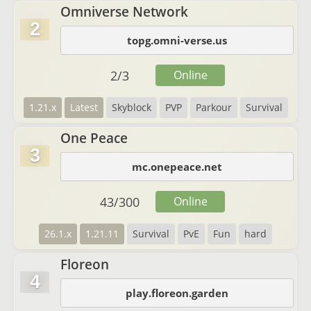
Omniverse Network
2
topg.omni-verse.us
2
/
3
Online
1.21.x
Latest
Skyblock
PVP
Parkour
Survival
One Peace
3
mc.onepeace.net
43
/
300
Online
26.1.x
1.21.11
Survival
PvE
Fun
hard
Floreon
4
play.floreon.garden