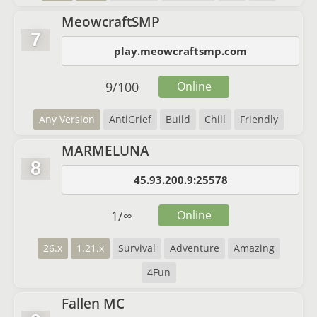
MeowcraftSMP
7
play.meowcraftsmp.com
9
/
100
Online
Any Version
AntiGrief
Build
Chill
Friendly
MARMELUNA
8
45.93.200.9:25578
1
/
∞
Online
26.x
1.21.x
Survival
Adventure
Amazing
4Fun
Fallen MC