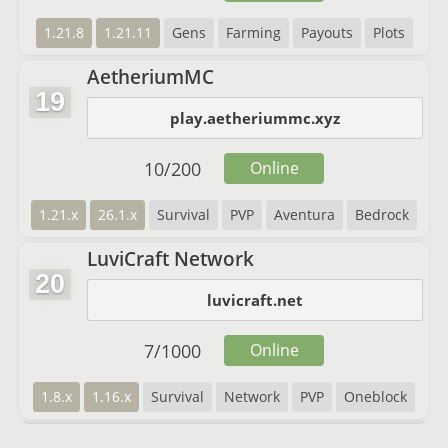
1.21.8
1.21.11
Gens
Farming
Payouts
Plots
AetheriumMC
19
play.aetheriummc.xyz
10
/
200
Online
1.21.x
26.1.x
Survival
PVP
Aventura
Bedrock
LuviCraft Network
20
luvicraft.net
7
/
1000
Online
1.8.x
1.16.x
Survival
Network
PVP
Oneblock