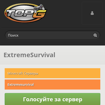
Toggle navig
ExtremeSurvival
Minecraft Серверы
Extremesurvival
Голосуйте за сервер