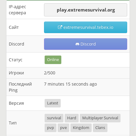
IP-адрес
play.extremesurvival.org
сервера
Сайт
extremesurvival.tebex.io
Discord
Discord
Статус
Online
Игроки
2/500
Последний
7 minutes 15 seconds ago
Ping
Версия
Latest
survival
Hard
Multiplayer Survival
Тип
pvp
pve
Kingdom
Clans