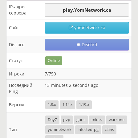
IP-адрес
play.YomNetwork.ca
сервера
Сайт
yomnetwork.ca
Discord
Discord
Статус
Online
Игроки
7/750
Последний
13 minutes 2 seconds ago
Ping
Версия
1.8.x
1.14.x
1.19.x
DayZ
pvp
guns
minez
warzone
Тип
yomnetwork
infectedrpg
clans