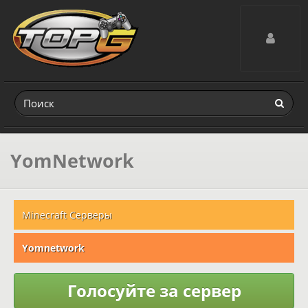
Toggle navig
YomNetwork
Minecraft Серверы
Yomnetwork
Голосуйте за сервер