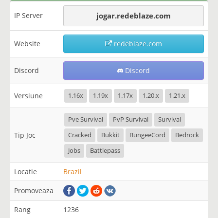
IP Server
jogar.redeblaze.com
Website
redeblaze.com
Discord
Discord
Versiune
1.16x
1.19x
1.17x
1.20.x
1.21.x
Pve Survival
PvP Survival
Survival
Tip Joc
Cracked
Bukkit
BungeeCord
Bedrock
Jobs
Battlepass
Locatie
Brazil
Promoveaza
Rang
1236